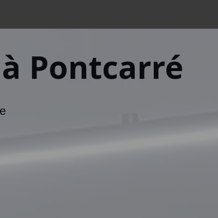
à Pontcarré
le