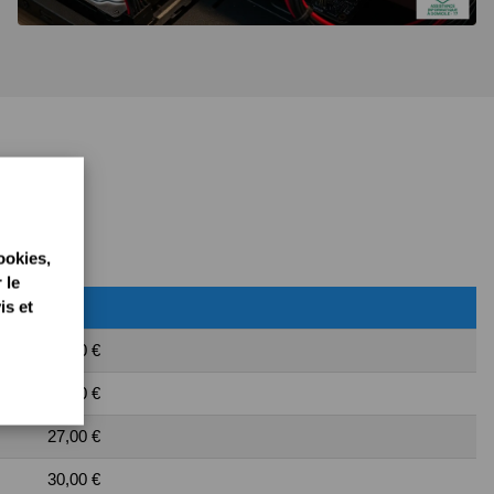
ookies,
 le
is et
Tarif
39,00 €
32,00 €
27,00 €
30,00 €